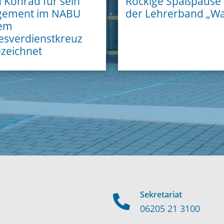
 Konrad für sein
Rockige Spaßpause 
gement im NABU
der Lehrerband „Wai
dem
sverdienstkreuz
zeichnet
Sekretariat
06205 21 3100