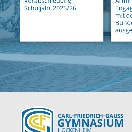
Verabschiedung
Armin
Schuljahr 2025/26
Enga
mit 
Bunde
ausge