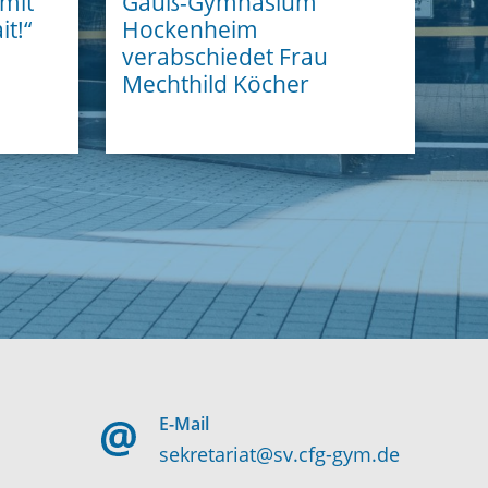
mit
Gauß-Gymnasium
t!“
Hockenheim
verabschiedet Frau
Mechthild Köcher
E-Mail
sekretariat@sv.cfg-gym.de