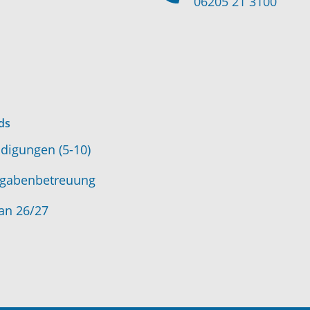
06205 21 3100
ds
digungen (5-10)
gabenbetreuung
an 26/27