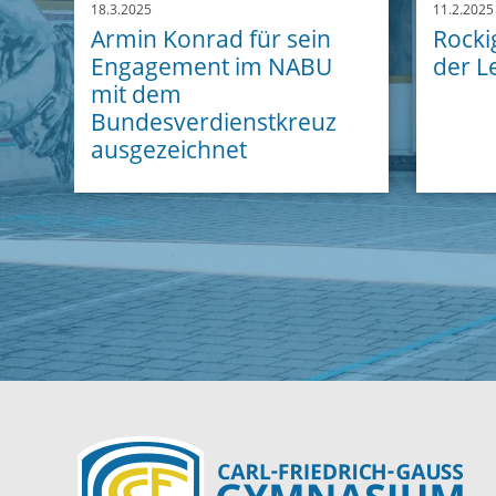
18.3.2025
11.2.2025
Armin Konrad für sein
Rocki
Engagement im NABU
der L
mit dem
Bundesverdienstkreuz
ausgezeichnet