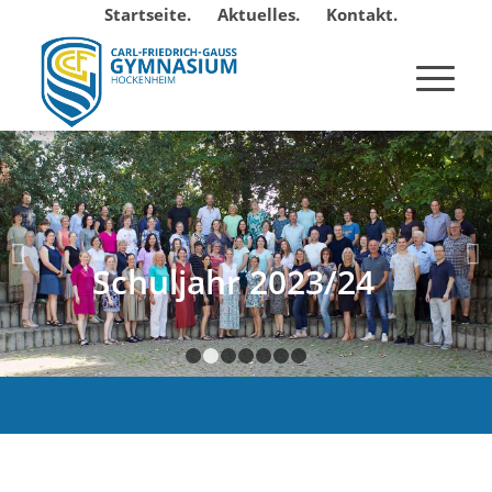
Startseite.
Aktuelles.
Kontakt.
Weiter
Schuljahr 2023/24
1
2
3
4
5
6
7