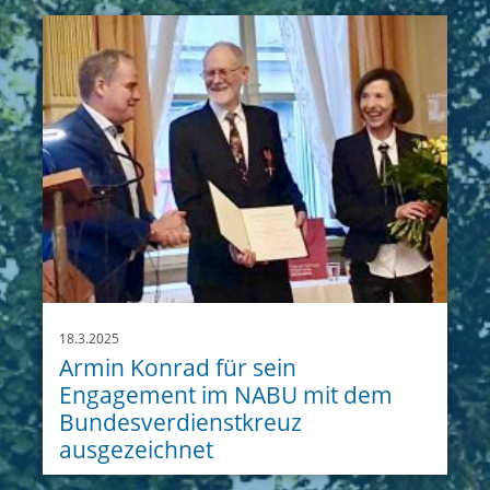
18.3.2025
Armin Konrad für sein
Engagement im NABU mit dem
Bundesverdienstkreuz
ausgezeichnet